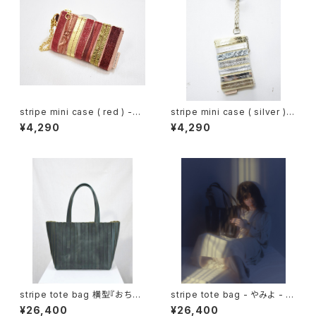
stripe mini case ( red ) -燃
stripe mini case ( silver ) -
ゆるひ-
みなも
¥4,290
¥4,290
stripe tote bag 横型『おち
stripe tote bag - やみよ - (
ば』( green )
black )
¥26,400
¥26,400