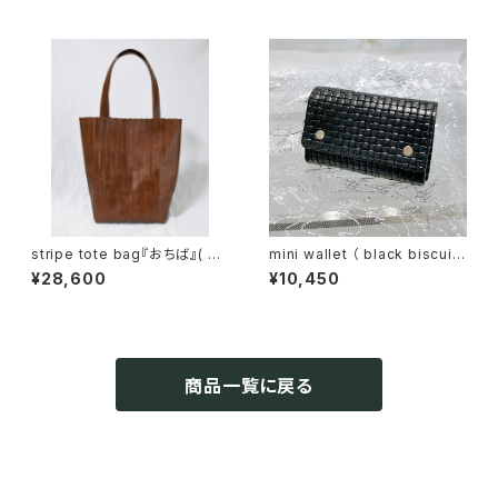
stripe tote bag『おちば』( br
mini wallet （ black biscuit
own )
）
¥28,600
¥10,450
商品一覧に戻る