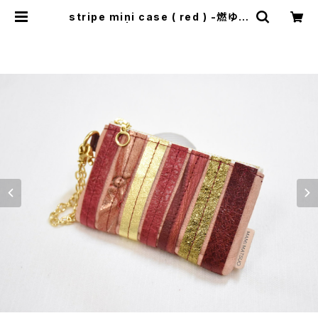
stripe mini case ( red ) -燃ゆる
ひ- | mamimatsuo