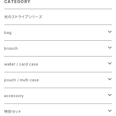
CATEGORY
光のストライプシリーズ
bag
stripe tote − ストライプトートバッグ
brooch
mini tote shoulder − ミニショルダー
charm brooch − チャームブローチ
wallet / card case
fur pouch/ pochette − ファーポーチ
animal mini brooch − アニマルブローチ
mini wallet −ミニウォレット / 名刺入れ
pouch / multi case
flat card case − フラットカードケース
stripe mini case − ストライプミニケース
accessory
earring − イヤリング / ピアス
特別セット