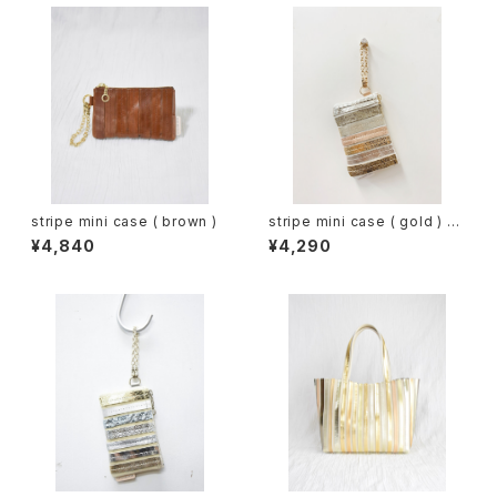
stripe mini case ( brown )
stripe mini case ( gold ) -
うららか-
¥4,840
¥4,290