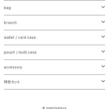
bag
stripe tote − ストライプトートバッグ
brooch
mini tote shoulder − ミニショルダー
charm brooch − チャームブローチ
wallet / card case
fur pouch/ pochette − ファーポーチ
animal mini brooch − アニマルブローチ
mini wallet −ミニウォレット / 名刺入れ
pouch / multi case
flat card case − フラットカードケース
stripe mini case − ストライプミニケース
accessory
earring − イヤリング / ピアス
特別セット
【2025】happy bag
© mamimatsuo