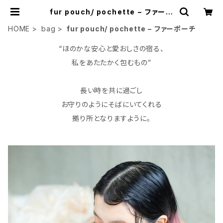
fur pouch/ pochette − ファーポ
ーチ | mamimatsuo
HOME
bag
fur pouch/ pochette − ファーポーチ
“ほのかな安心と愛おしさの宿る、
私をあたたかく包むもの”
長い時を共に過ごし
お守りのようにそばにいてくれる
拠り所となりますように。