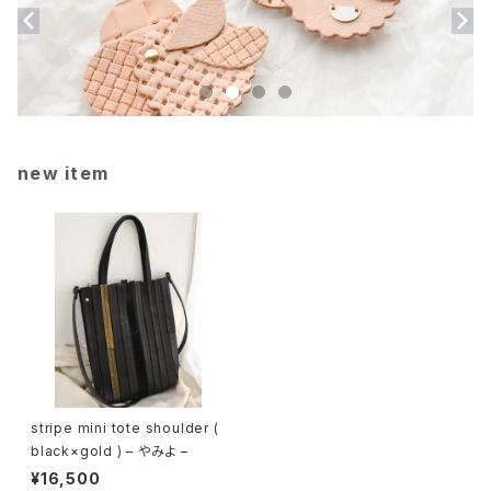
new item
stripe mini tote shoulder (
black×gold ) – やみよ –
¥16,500