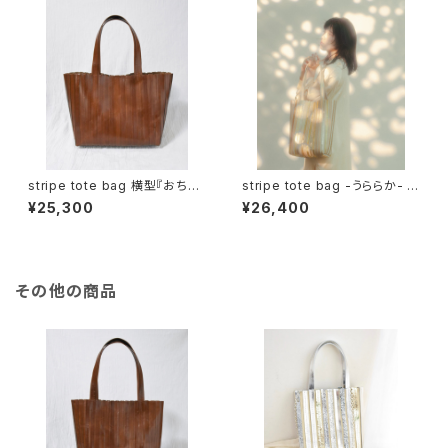
stripe tote bag 横型『おち
stripe tote bag -うららか- (
ば』( brown )
gold )
¥25,300
¥26,400
その他の商品