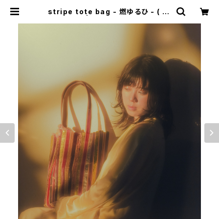
stripe tote bag - 燃ゆるひ - ( re
d ) | mamimatsuo