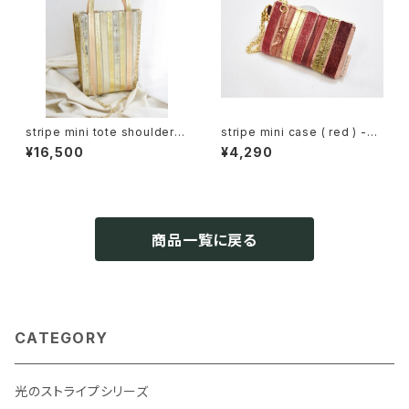
stripe mini tote shoulder （
stripe mini case ( red ) -燃
gold ）– うららか –
ゆるひ-
¥16,500
¥4,290
商品一覧に戻る
CATEGORY
光のストライプシリーズ