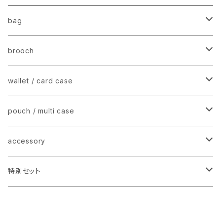
bag
stripe tote − ストライプトートバッグ
brooch
mini tote shoulder − ミニショルダー
charm brooch − チャームブローチ
wallet / card case
fur pouch/ pochette − ファーポーチ
animal mini brooch − アニマルブローチ
mini wallet −ミニウォレット / 名刺入れ
pouch / multi case
flat card case − フラットカードケース
stripe mini case − ストライプミニケース
accessory
earring − イヤリング / ピアス
特別セット
【2025】happy bag