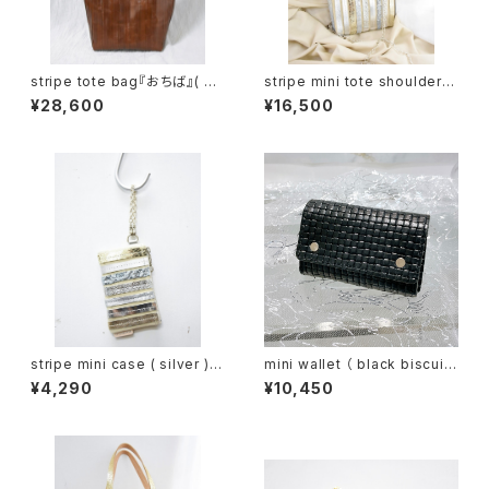
stripe tote bag『おちば』( br
stripe mini tote shoulder （
own )
silver ）– みなも –
¥28,600
¥16,500
stripe mini case ( silver ) -
mini wallet （ black biscuit
みなも
）
¥4,290
¥10,450