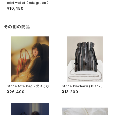
mini wallet （ mix green ）
¥10,450
その他の商品
stripe tote bag - 燃ゆるひ -
stripe kinchaku ( black )
( red )
¥26,400
¥13,200