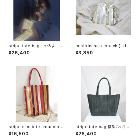
stripe tote bag - やみよ - (
mini kinchaku pouch ( silv
black )
er )
¥26,400
¥3,850
stripe mini tote shoulder （
stripe tote bag 横型『おち
red ）– 燃ゆるひ –
ば』( green )
¥16,500
¥26,400