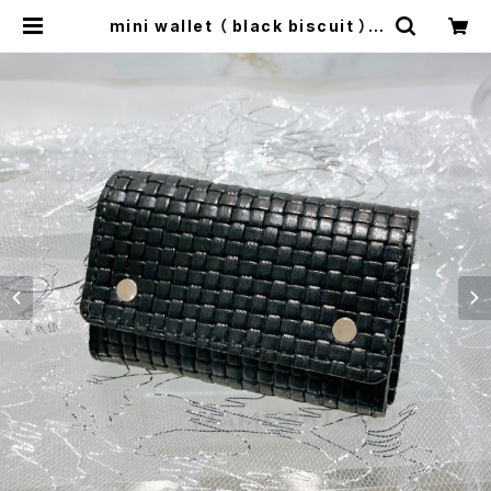
mini wallet （ black biscuit ） |
mamimatsuo