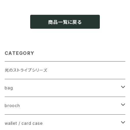
商品一覧に戻る
CATEGORY
光のストライプシリーズ
bag
stripe tote − ストライプトートバッグ
brooch
mini tote shoulder − ミニショルダー
charm brooch − チャームブローチ
wallet / card case