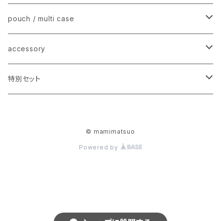
fur pouch/ pochette − ファーポーチ
animal mini brooch − アニマルブローチ
mini wallet −ミニウォレット / 名刺入れ
pouch / multi case
flat card case − フラットカードケース
stripe mini case − ストライプミニケース
accessory
earring − イヤリング / ピアス
特別セット
【2025】happy bag
© mamimatsuo
Powered by