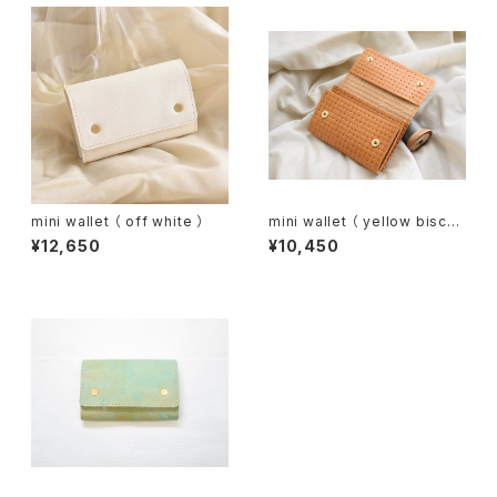
mini wallet （ off white ）
mini wallet （ yellow biscuit
）
¥12,650
¥10,450