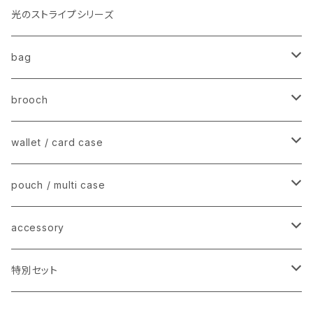
光のストライプシリーズ
bag
stripe tote − ストライプトートバッグ
brooch
mini tote shoulder − ミニショルダー
charm brooch − チャームブローチ
wallet / card case
fur pouch/ pochette − ファーポーチ
animal mini brooch − アニマルブローチ
mini wallet −ミニウォレット / 名刺入れ
pouch / multi case
flat card case − フラットカードケース
stripe mini case − ストライプミニケース
accessory
earring − イヤリング / ピアス
特別セット
【2025】happy bag