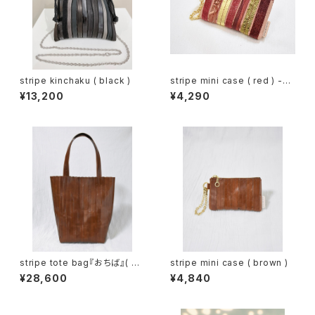
stripe kinchaku ( black )
stripe mini case ( red ) -燃
ゆるひ-
¥13,200
¥4,290
stripe tote bag『おちば』( br
stripe mini case ( brown )
own )
¥28,600
¥4,840