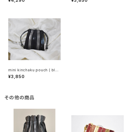
¥4,290
¥3,850
mini kinchaku pouch ( blac
k / silver )
¥3,850
その他の商品