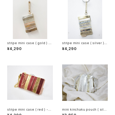
stripe mini case ( gold ) -
stripe mini case ( silver ) -
うららか-
みなも
¥4,290
¥4,290
stripe mini case ( red ) -燃
mini kinchaku pouch ( silv
ゆるひ-
er )