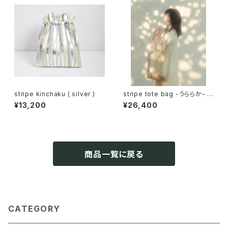
stripe kinchaku ( silver )
stripe tote bag -うららか- (
gold )
¥13,200
¥26,400
商品一覧に戻る
CATEGORY