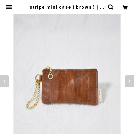
stripe mini case ( brown ) | m
amimatsuo